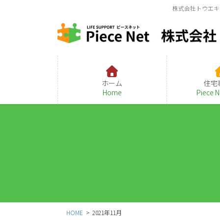
コ
ナ
株式会社トウエキ
ン
ビ
テ
ゲ
ン
ー
ツ
シ
に
ョ
移
ン
ホーム
住宅
動
に
Home
Piece 
移
動
HOME
2021年11月