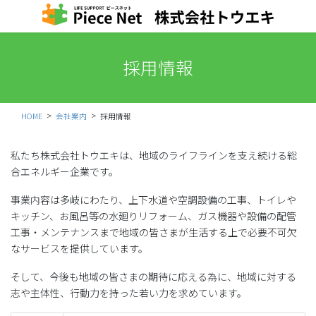
コ
ナ
ン
ビ
テ
ゲ
ン
ー
採用情報
ツ
シ
に
ョ
移
ン
動
に
HOME
会社案内
採用情報
移
動
私たち株式会社トウエキは、地域のライフラインを支え続ける総
合エネルギー企業です。
事業内容は多岐にわたり、上下水道や空調設備の工事、トイレや
キッチン、お風呂等の水廻りリフォーム、ガス機器や設備の配管
工事・メンテナンスまで地域の皆さまが生活する上で必要不可欠
なサービスを提供しています。
そして、今後も地域の皆さまの期待に応える為に、地域に対する
志や主体性、行動力を持った若い力を求めています。