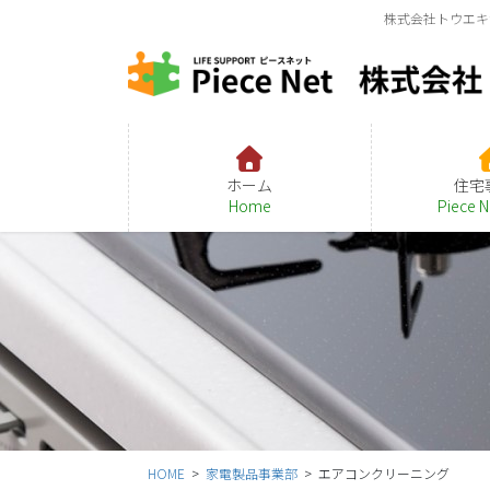
コ
ナ
株式会社トウエキ
ン
ビ
テ
ゲ
ン
ー
ツ
シ
に
ョ
移
ン
ホーム
住宅
動
に
Home
Piece 
移
動
HOME
家電製品事業部
エアコンクリーニング