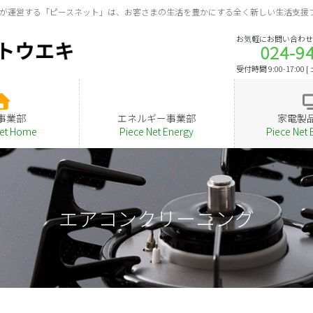
が運営する「ピースネット」は、お客さまの生活を豊かにする全く新しい生活支援
お気軽にお問い合わせ
024-9
受付時間 9:00-17:00
事業部
エネルギー事業部
家電製
Net Home
Piece Net Energy
Piece Net 
エアコンクリーニング