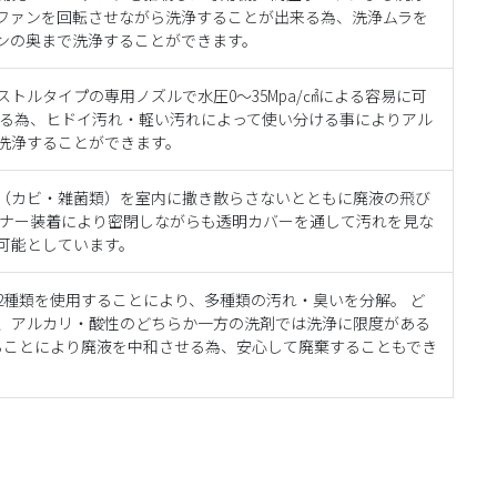
ファンを回転させながら洗浄することが出来る為、洗浄ムラを
ンの奥まで洗浄することができます。
トルタイプの専用ノズルで水圧0～35Mpa/㎠による容易に可
する為、ヒドイ汚れ・軽い汚れによって使い分ける事によりアル
洗浄することができます。
（カビ・雑菌類）を室内に撒き散らさないとともに廃液の飛び
スナー装着により密閉しながらも透明カバーを通して汚れを見な
可能としています。
2種類を使用することにより、多種類の汚れ・臭いを分解。 ど
、アルカリ・酸性のどちらか一方の洗剤では洗浄に限度がある
ることにより廃液を中和させる為、安心して廃棄することもでき