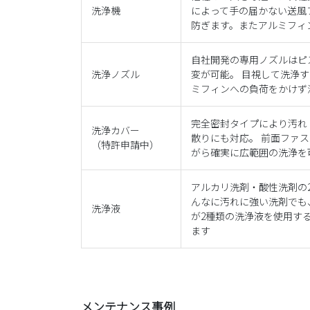
洗浄機
によって手の届かない送風
防ぎます。またアルミフィ
自社開発の専用ノズルはピス
洗浄ノズル
変が可能。 目視して洗浄
ミフィンへの負荷をかけず
完全密封タイプにより汚れ
洗浄カバー
散りにも対応。 前面ファ
（特許申請中）
がら確実に広範囲の洗浄を
アルカリ洗剤・酸性洗剤の
んなに汚れに強い洗剤でも
洗浄液
が2種類の洗浄液を使用す
ます
メンテナンス事例